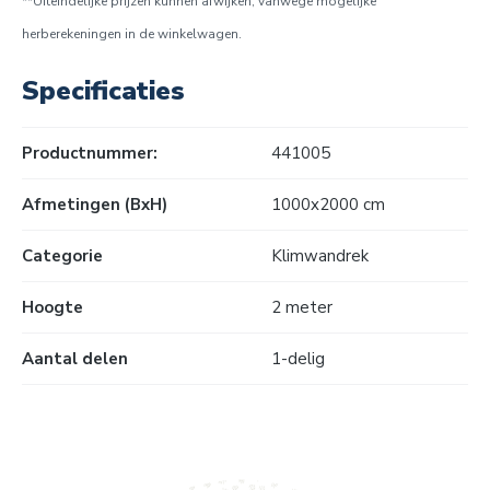
**Uiteindelijke prijzen kunnen afwijken, vanwege mogelijke
herberekeningen in de winkelwagen.
Specificaties
Productnummer:
441005
Afmetingen (BxH)
1000x2000 cm
Categorie
Klimwandrek
Hoogte
2 meter
Aantal delen
1-delig