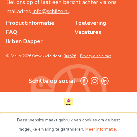
Bel ons op of laat een bericht achter via ons
mailadres
info@schilte.nl
.
Productinformatie
Toelevering
FAQ
Vacatures
Ik ben Dapper
© Schilte 2026 Ontwikkeld door
Buro26
Privacy disclaimer
Schilte op social
Deze website maakt gebruik van cookies om de best
mogelijke ervaring te garanderen.
Meer informatie...