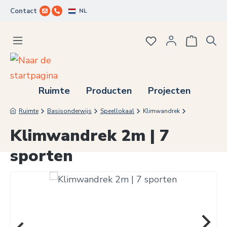
NL
Contact
Ga naar de hoofdinhoud
Je hebt 0 items op j
Ruimte
Producten
Projecten
Ruimte
Basisonderwijs
Speellokaal
Klimwandrek
Klimwandrek 2m | 7
sporten
Afbeeldingengalerij overslaan