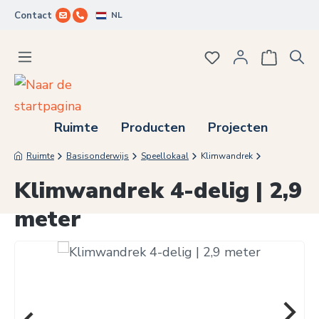
NL
Contact
Ga naar de hoofdinhoud
Je hebt 0 items op j
Ruimte
Producten
Projecten
Ruimte
Basisonderwijs
Speellokaal
Klimwandrek
Klimwandrek 4-delig | 2,9
meter
Afbeeldingengalerij overslaan