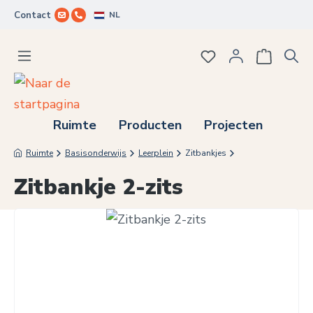
NL
Contact
Ga naar de hoofdinhoud
Je hebt 0 items op j
Ruimte
Producten
Projecten
Ruimte
Basisonderwijs
Leerplein
Zitbankjes
Zitbankje 2-zits
Afbeeldingengalerij overslaan