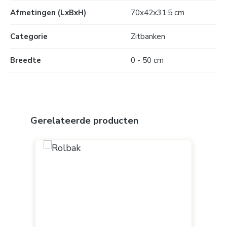
Afmetingen (LxBxH)
70x42x31.5 cm
Categorie
Zitbanken
Breedte
0 - 50 cm
Productgalerij overslaan
Gerelateerde producten