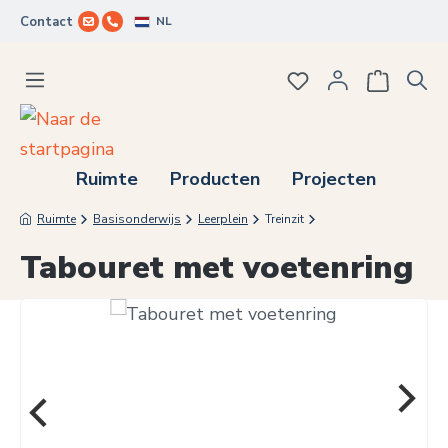
NL
Contact
Ga naar de hoofdinhoud
Je hebt 0 items op j
Ruimte
Producten
Projecten
Ruimte
Basisonderwijs
Leerplein
Treinzit
Tabouret met voetenring
Afbeeldingengalerij overslaan