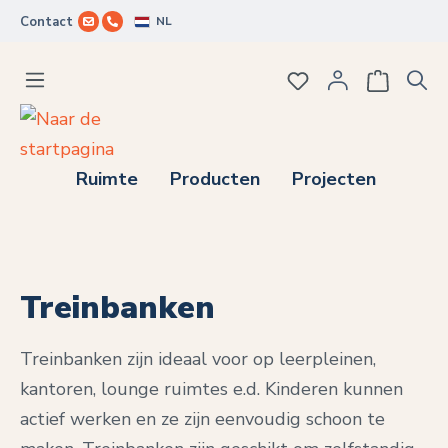
NL
Contact
Ga naar de hoofdinhoud
Je hebt 0 items op j
Ruimte
Producten
Projecten
Treinbanken
Treinbanken zijn ideaal voor op leerpleinen,
kantoren, lounge ruimtes e.d. Kinderen kunnen
actief werken en ze zijn eenvoudig schoon te